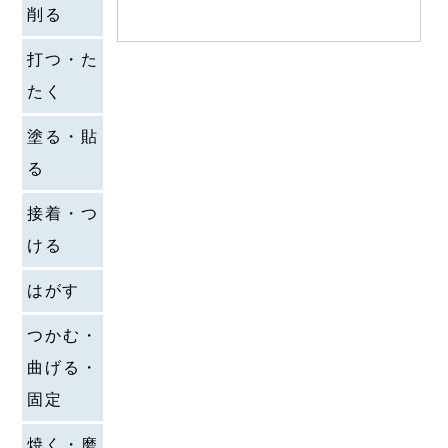
削る
打つ・た
たく
塗る・貼
る
接着・つ
ける
はがす
つかむ・
曲げる・
固定
焼く・磨