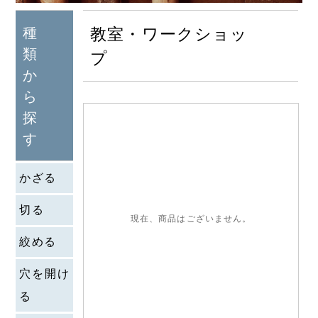
種
教室・ワークショッ
類
プ
か
ら
探
す
かざる
切る
現在、商品はございません。
絞める
穴を開け
る